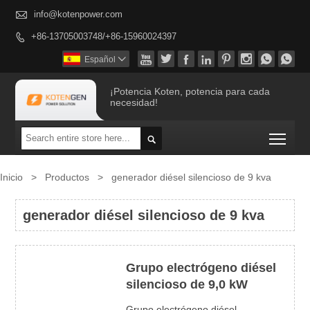

info@kotenpower.com
+86-13705003748/+86-15960024397









Español

¡Potencia Koten, potencia para cada
necesidad!
Togg

Inicio
>
Productos
>
generador diésel silencioso de 9 kva
generador diésel silencioso de 9 kva
Grupo electrógeno diésel
silencioso de 9,0 kW
Grupo electrógeno diésel