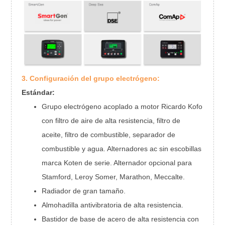
Poder
del alternador
40 kW
50 kW
primordial
Tipo de
Sin escobillas, autoexcitación
excitador
Regulación de
± 1%
voltaje
Grado de
IP23
3. Configuración del grupo electrógeno:
protección
Estándar:
Grado de
S.S
aislamiento
Grupo electrógeno acoplado a motor Ricardo Kofo
Altitud
1000 metros
con filtro de aire de alta resistencia, filtro de
aceite, filtro de combustible, separador de
combustible y agua. Alternadores ac sin escobillas
marca Koten de serie. Alternador opcional para
Stamford, Leroy Somer, Marathon, Meccalte.
Radiador de gran tamaño.
Almohadilla antivibratoria de alta resistencia.
Bastidor de base de acero de alta resistencia con