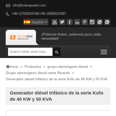

info@kotenpower.com
+86-13705003748/+86-15960024397









Español

¡Potencia Koten, potencia para cada
necesidad!
Togg


>
Productos
>
grupo electrógeno diesel
>
Inicio
Grupo electrógeno diesel serie Ricardo
>
Generador diésel trifásico de la serie Kofo de 40 KW y 50 KVA
Generador diésel trifásico de la serie Kofo
de 40 KW y 50 KVA