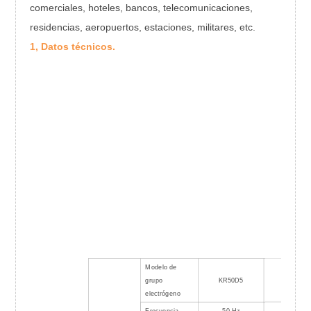
comerciales, hoteles, bancos, telecomunicaciones,
residencias, aeropuertos, estaciones, militares, etc.
1, Datos técnicos.
Modelo de
grupo
KR50D5
KR63D6
electrógeno
Frecuencia
50 Hz
60 Hz